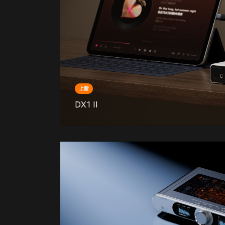
上新
DX1 II