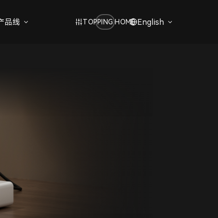
产品线
English
TOPPING HOME