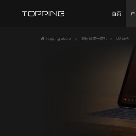
首页
产
»
»
Topping audio
解码耳放一体机
DX系列