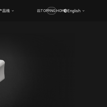
产品线
English
TOPPING HOME