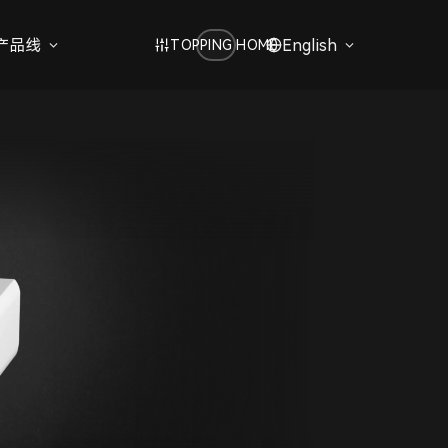
产品线
English
TOPPING HOME