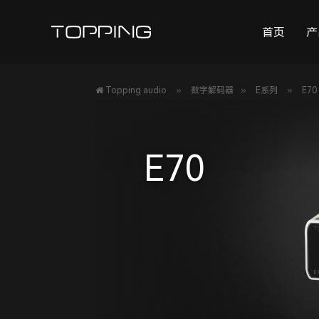
首页
产
»
»
»
Topping audio
数字解码器
E系列
E70
E70