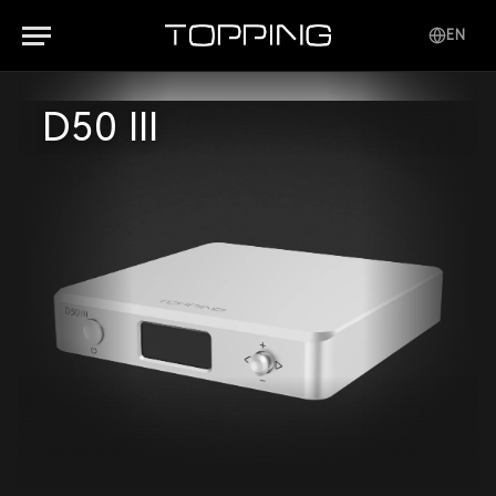
EN
D50 III