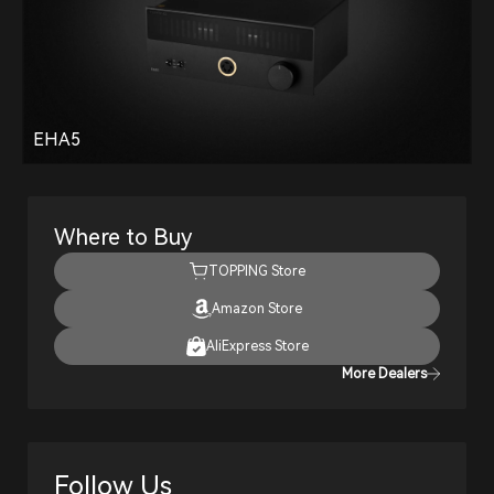
EHA5
Where to Buy
TOPPING Store
Amazon Store
AliExpress Store
More Dealers
Follow Us